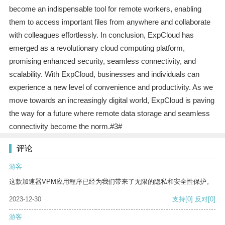
become an indispensable tool for remote workers, enabling
them to access important files from anywhere and collaborate
with colleagues effortlessly. In conclusion, ExpCloud has
emerged as a revolutionary cloud computing platform,
promising enhanced security, seamless connectivity, and
scalability. With ExpCloud, businesses and individuals can
experience a new level of convenience and productivity. As we
move towards an increasingly digital world, ExpCloud is paving
the way for a future where remote data storage and seamless
connectivity become the norm.#3#
评论
游客
这款加速器VPM应用程序已经为我们带来了无限的隐私和安全性保护。
2023-12-30
支持
[0]
反对
[0]
游客