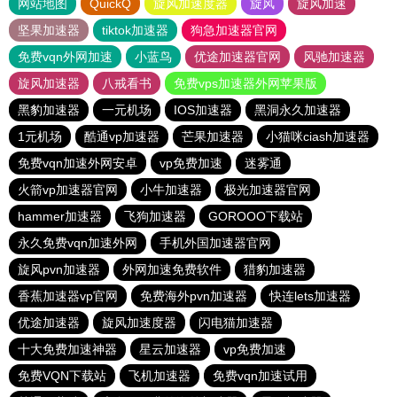
网站地图
QuickQ
旋风加速度器
旋风
旋风加速
坚果加速器
tiktok加速器
狗急加速器官网
免费vqn外网加速
小蓝鸟
优途加速器官网
风驰加速器
旋风加速器
八戒看书
免费vps加速器外网苹果版
黑豹加速器
一元机场
IOS加速器
黑洞永久加速器
1元机场
酷通vp加速器
芒果加速器
小猫咪ciash加速器
免费vqn加速外网安卓
vp免费加速
迷雾通
火箭vp加速器官网
小牛加速器
极光加速器官网
hammer加速器
飞狗加速器
GOROOO下载站
永久免费vqn加速外网
手机外国加速器官网
旋风pvn加速器
外网加速免费软件
猎豹加速器
香蕉加速器vp官网
免费海外pvn加速器
快连lets加速器
优途加速器
旋风加速度器
闪电猫加速器
十大免费加速神器
星云加速器
vp免费加速
免费VQN下载站
飞机加速器
免费vqn加速试用