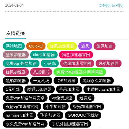
2024-01-04
支持
[0]
反对
[0]
友情链接
网站地图
QuickQ
旋风加速度器
旋风
旋风加速
坚果加速器
tiktok加速器
狗急加速器官网
免费vqn外网加速
小蓝鸟
优途加速器官网
风驰加速器
旋风加速器
八戒看书
免费vps加速器外网苹果版
黑豹加速器
一元机场
IOS加速器
黑洞永久加速器
1元机场
酷通vp加速器
芒果加速器
小猫咪ciash加速器
免费vqn加速外网安卓
vp免费加速
迷雾通
火箭vp加速器官网
小牛加速器
极光加速器官网
hammer加速器
飞狗加速器
GOROOO下载站
永久免费vqn加速外网
手机外国加速器官网