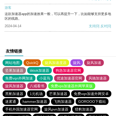
游客
这款加速器app的加速效果一般，可以再提升一下，比如能够支持更多地
区的线路。
2024-04-14
支持
[0]
反对
[0]
友情链接
网站地图
QuickQ
旋风加速度器
旋风
旋风加速
坚果加速器
tiktok加速器
狗急加速器官网
免费vqn外网加速
小蓝鸟
优途加速器官网
风驰加速器
旋风加速器
八戒看书
免费vps加速器外网苹果版
黑豹加速器
1元机场
芒果加速器
免费vqn加速外网安卓
迷雾通
hammer加速器
飞狗加速器
GOROOO下载站
手机外国加速器官网
旋风pvn加速器
猎豹加速器