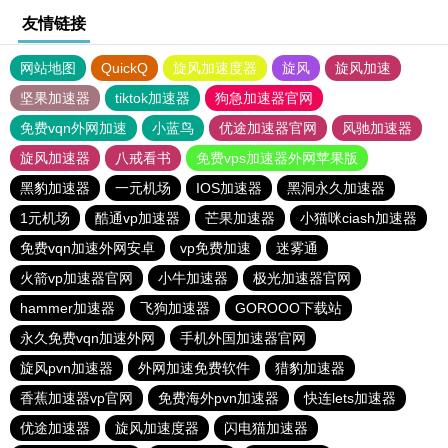
友情链接
网站地图
QuickQ
旋风加速度器
旋风
旋风加速
坚果加速器
tiktok加速器
狗急加速器官网
免费vqn外网加速
小蓝鸟
优途加速器官网
风驰加速器
旋风加速器
八戒看书
免费vps加速器外网苹果版
黑豹加速器
一元机场
IOS加速器
黑洞永久加速器
1元机场
酷通vp加速器
芒果加速器
小猫咪ciash加速器
免费vqn加速外网安卓
vp免费加速
迷雾通
火箭vp加速器官网
小牛加速器
极光加速器官网
hammer加速器
飞狗加速器
GOROOO下载站
永久免费vqn加速外网
手机外国加速器官网
旋风pvn加速器
外网加速免费软件
猎豹加速器
香蕉加速器vp官网
免费海外pvn加速器
快连lets加速器
优途加速器
旋风加速度器
闪电猫加速器