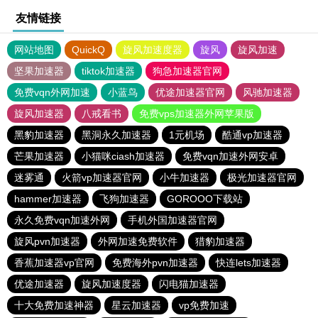
友情链接
网站地图
QuickQ
旋风加速度器
旋风
旋风加速
坚果加速器
tiktok加速器
狗急加速器官网
免费vqn外网加速
小蓝鸟
优途加速器官网
风驰加速器
旋风加速器
八戒看书
免费vps加速器外网苹果版
黑豹加速器
黑洞永久加速器
1元机场
酷通vp加速器
芒果加速器
小猫咪ciash加速器
免费vqn加速外网安卓
迷雾通
火箭vp加速器官网
小牛加速器
极光加速器官网
hammer加速器
飞狗加速器
GOROOO下载站
永久免费vqn加速外网
手机外国加速器官网
旋风pvn加速器
外网加速免费软件
猎豹加速器
香蕉加速器vp官网
免费海外pvn加速器
快连lets加速器
优途加速器
旋风加速度器
闪电猫加速器
十大免费加速神器
星云加速器
vp免费加速