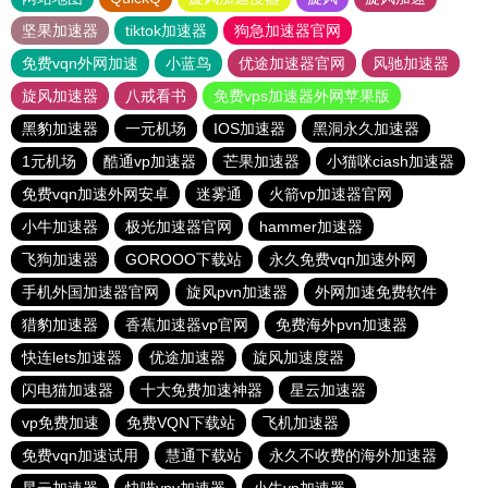
坚果加速器
tiktok加速器
狗急加速器官网
免费vqn外网加速
小蓝鸟
优途加速器官网
风驰加速器
旋风加速器
八戒看书
免费vps加速器外网苹果版
黑豹加速器
一元机场
IOS加速器
黑洞永久加速器
1元机场
酷通vp加速器
芒果加速器
小猫咪ciash加速器
免费vqn加速外网安卓
迷雾通
火箭vp加速器官网
小牛加速器
极光加速器官网
hammer加速器
飞狗加速器
GOROOO下载站
永久免费vqn加速外网
手机外国加速器官网
旋风pvn加速器
外网加速免费软件
猎豹加速器
香蕉加速器vp官网
免费海外pvn加速器
快连lets加速器
优途加速器
旋风加速度器
闪电猫加速器
十大免费加速神器
星云加速器
vp免费加速
免费VQN下载站
飞机加速器
免费vqn加速试用
慧通下载站
永久不收费的海外加速器