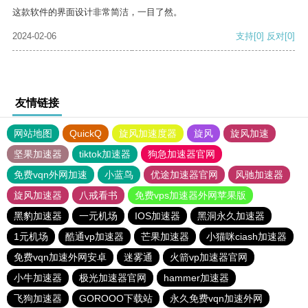
这款软件的界面设计非常简洁，一目了然。
2024-02-06
支持
[0]
反对
[0]
友情链接
网站地图
QuickQ
旋风加速度器
旋风
旋风加速
坚果加速器
tiktok加速器
狗急加速器官网
免费vqn外网加速
小蓝鸟
优途加速器官网
风驰加速器
旋风加速器
八戒看书
免费vps加速器外网苹果版
黑豹加速器
一元机场
IOS加速器
黑洞永久加速器
1元机场
酷通vp加速器
芒果加速器
小猫咪ciash加速器
免费vqn加速外网安卓
迷雾通
火箭vp加速器官网
小牛加速器
极光加速器官网
hammer加速器
飞狗加速器
GOROOO下载站
永久免费vqn加速外网