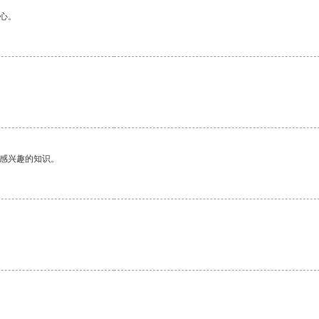
心。
己感兴趣的知识。
。