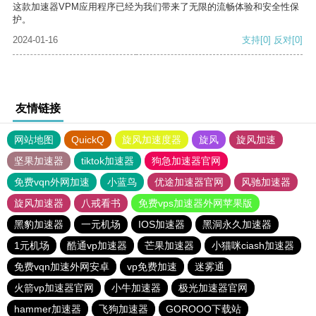
这款加速器VPM应用程序已经为我们带来了无限的流畅体验和安全性保
护。
2024-01-16
支持
[0]
反对
[0]
友情链接
网站地图
QuickQ
旋风加速度器
旋风
旋风加速
坚果加速器
tiktok加速器
狗急加速器官网
免费vqn外网加速
小蓝鸟
优途加速器官网
风驰加速器
旋风加速器
八戒看书
免费vps加速器外网苹果版
黑豹加速器
一元机场
IOS加速器
黑洞永久加速器
1元机场
酷通vp加速器
芒果加速器
小猫咪ciash加速器
免费vqn加速外网安卓
vp免费加速
迷雾通
火箭vp加速器官网
小牛加速器
极光加速器官网
hammer加速器
飞狗加速器
GOROOO下载站