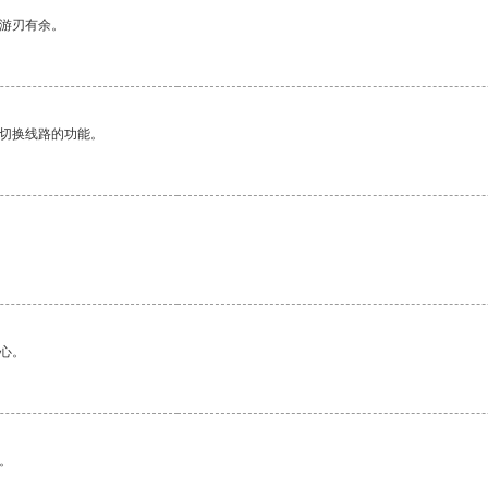
中游刃有余。
动切换线路的功能。
心。
。