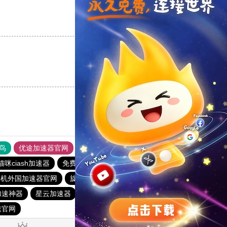
支持
[0]
反对
[0]
支持
[0]
反对
[0]
鸟
优途加速器官网
风驰加速器
旋风加速器
八戒看书
猫咪ciash加速器
免费vqn加速外网安卓
vp免费加速
迷雾通
手机外国加速器官网
旋风pvn加速器
外网加速免费软件
加速神器
星云加速器
vp免费加速
免费VQN下载站
速官网