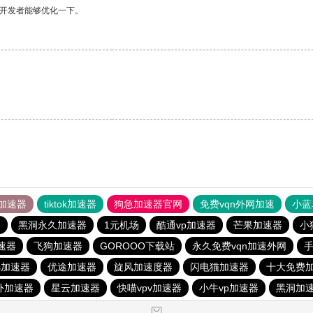
望开发者能够优化一下。
加速器
tiktok加速器
狗急加速器官网
免费vqn外网加速
小蓝
器
黑洞永久加速器
1元机场
酷通vp加速器
芒果加速器
小
加速器
飞狗加速器
GOROOO下载站
永久免费vqn加速外网
ts加速器
优途加速器
旋风加速度器
闪电猫加速器
十大免费
外加速器
星云加速器
快喵vpv加速器
小牛vp加速器
黑洞加