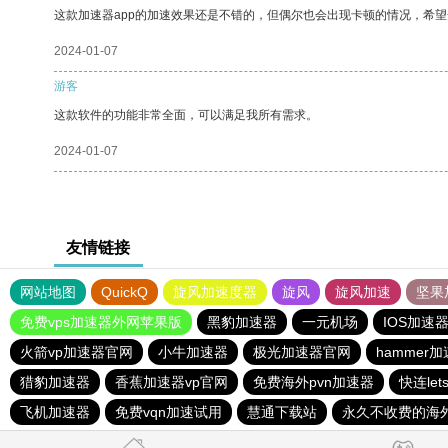
这款加速器app的加速效果还是不错的，但偶尔也会出现卡顿的情况，希
2024-01-07
游客
这款软件的功能非常全面，可以满足我所有需求。
2024-01-07
友情链接
网站地图
QuickQ
旋风加速度器
旋风
旋风加速
坚果
免费vps加速器外网苹果版
黑豹加速器
一元机场
IOS加速
火箭vp加速器官网
小牛加速器
极光加速器官网
hammer
猎豹加速器
香蕉加速器vp官网
免费海外pvn加速器
快连le
飞机加速器
免费vqn加速试用
慧通下载站
永久不收费的海