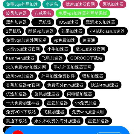
免费vqn外网加速
小蓝鸟
优途加速器官网
风驰加速器
旋风加速器
八戒看书
免费vps加速器外网苹果版
黑豹加速器
一元机场
IOS加速器
黑洞永久加速器
1元机场
酷通vp加速器
芒果加速器
小猫咪ciash加速器
免费vqn加速外网安卓
vp免费加速
迷雾通
火箭vp加速器官网
小牛加速器
极光加速器官网
hammer加速器
飞狗加速器
GOROOO下载站
永久免费vqn加速外网
手机外国加速器官网
旋风pvn加速器
外网加速免费软件
猎豹加速器
香蕉加速器vp官网
免费海外pvn加速器
快连lets加速器
优途加速器
旋风加速度器
闪电猫加速器
十大免费加速神器
星云加速器
vp免费加速
免费VQN下载站
飞机加速器
免费vqn加速试用
慧通下载站
永久不收费的海外加速器
星云加速器
快喵vpv加速器
小牛vp加速器
黑洞加速官网