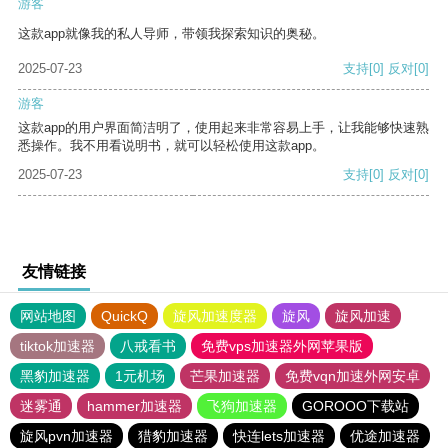
游客
这款app就像我的私人导师，带领我探索知识的奥秘。
2025-07-23
支持
[0]
反对
[0]
游客
这款app的用户界面简洁明了，使用起来非常容易上手，让我能够快速熟
悉操作。我不用看说明书，就可以轻松使用这款app。
2025-07-23
支持
[0]
反对
[0]
友情链接
网站地图
QuickQ
旋风加速度器
旋风
旋风加速
tiktok加速器
八戒看书
免费vps加速器外网苹果版
黑豹加速器
1元机场
芒果加速器
免费vqn加速外网安卓
迷雾通
hammer加速器
飞狗加速器
GOROOO下载站
旋风pvn加速器
猎豹加速器
快连lets加速器
优途加速器