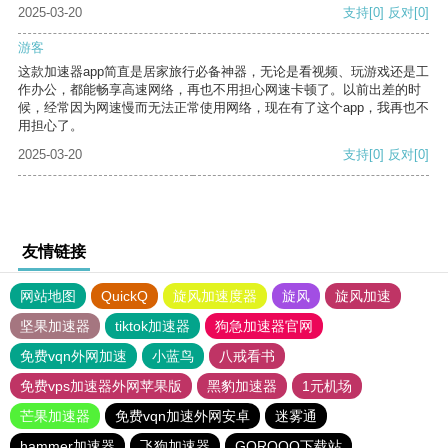
2025-03-20
支持
[0]
反对
[0]
游客
这款加速器app简直是居家旅行必备神器，无论是看视频、玩游戏还是工
作办公，都能畅享高速网络，再也不用担心网速卡顿了。以前出差的时
候，经常因为网速慢而无法正常使用网络，现在有了这个app，我再也不
用担心了。
2025-03-20
支持
[0]
反对
[0]
友情链接
网站地图
QuickQ
旋风加速度器
旋风
旋风加速
坚果加速器
tiktok加速器
狗急加速器官网
免费vqn外网加速
小蓝鸟
八戒看书
免费vps加速器外网苹果版
黑豹加速器
1元机场
芒果加速器
免费vqn加速外网安卓
迷雾通
hammer加速器
飞狗加速器
GOROOO下载站