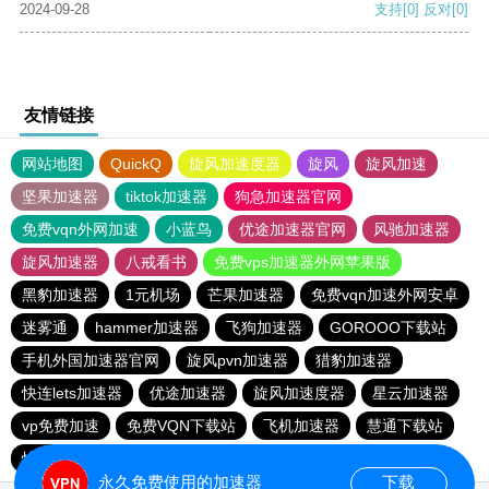
2024-09-28
支持
[0]
反对
[0]
友情链接
网站地图
QuickQ
旋风加速度器
旋风
旋风加速
坚果加速器
tiktok加速器
狗急加速器官网
免费vqn外网加速
小蓝鸟
优途加速器官网
风驰加速器
旋风加速器
八戒看书
免费vps加速器外网苹果版
黑豹加速器
1元机场
芒果加速器
免费vqn加速外网安卓
迷雾通
hammer加速器
飞狗加速器
GOROOO下载站
手机外国加速器官网
旋风pvn加速器
猎豹加速器
快连lets加速器
优途加速器
旋风加速度器
星云加速器
vp免费加速
免费VQN下载站
飞机加速器
慧通下载站
快喵vpv加速器
小牛vp加速器
黑洞加速官网
永久免费使用的加速器
下载