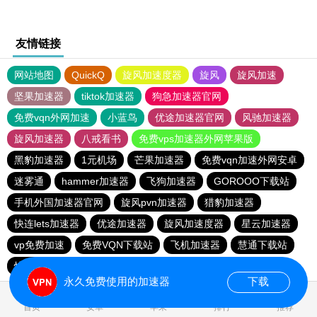
友情链接
网站地图
QuickQ
旋风加速度器
旋风
旋风加速
坚果加速器
tiktok加速器
狗急加速器官网
免费vqn外网加速
小蓝鸟
优途加速器官网
风驰加速器
旋风加速器
八戒看书
免费vps加速器外网苹果版
黑豹加速器
1元机场
芒果加速器
免费vqn加速外网安卓
迷雾通
hammer加速器
飞狗加速器
GOROOO下载站
手机外国加速器官网
旋风pvn加速器
猎豹加速器
快连lets加速器
优途加速器
旋风加速度器
星云加速器
vp免费加速
免费VQN下载站
飞机加速器
慧通下载站
快喵vpv加速器
小牛vp加速器
黑洞加速官网
永久免费使用的加速器
下载
0.041700s
首页
安卓
苹果
排行
推荐