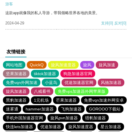
游客
这款app就像我的私人导游，带我领略世界各地的美景。
2024-04-29
支持
[0]
反对
[0]
友情链接
网站地图
QuickQ
旋风加速度器
旋风
旋风加速
坚果加速器
tiktok加速器
狗急加速器官网
免费vqn外网加速
小蓝鸟
优途加速器官网
风驰加速器
旋风加速器
八戒看书
免费vps加速器外网苹果版
黑豹加速器
1元机场
芒果加速器
免费vqn加速外网安卓
迷雾通
hammer加速器
飞狗加速器
GOROOO下载站
手机外国加速器官网
旋风pvn加速器
猎豹加速器
快连lets加速器
优途加速器
旋风加速度器
星云加速器