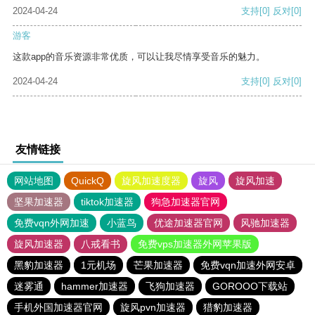
2024-04-24
支持
[0]
反对
[0]
游客
这款app的音乐资源非常优质，可以让我尽情享受音乐的魅力。
2024-04-24
支持
[0]
反对
[0]
友情链接
网站地图
QuickQ
旋风加速度器
旋风
旋风加速
坚果加速器
tiktok加速器
狗急加速器官网
免费vqn外网加速
小蓝鸟
优途加速器官网
风驰加速器
旋风加速器
八戒看书
免费vps加速器外网苹果版
黑豹加速器
1元机场
芒果加速器
免费vqn加速外网安卓
迷雾通
hammer加速器
飞狗加速器
GOROOO下载站
手机外国加速器官网
旋风pvn加速器
猎豹加速器