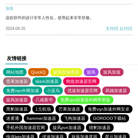
游客
这款软件的设计非常人性化，使用起来非常舒服。
2024-04-15
支持
[0]
反对
[0]
友情链接
网站地图
QuickQ
旋风加速度器
旋风
旋风加速
坚果加速器
tiktok加速器
狗急加速器官网
免费vqn外网加速
小蓝鸟
优途加速器官网
风驰加速器
旋风加速器
八戒看书
免费vps加速器外网苹果版
黑豹加速器
1元机场
芒果加速器
免费vqn加速外网安卓
迷雾通
hammer加速器
飞狗加速器
GOROOO下载站
手机外国加速器官网
旋风pvn加速器
猎豹加速器
快连lets加速器
优途加速器
旋风加速度器
星云加速器