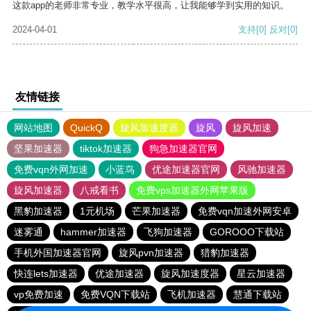
这款app的老师非常专业，教学水平很高，让我能够学到实用的知识。
2024-04-01
支持
[0]
反对
[0]
友情链接
网站地图
QuickQ
旋风加速度器
旋风
旋风加速
坚果加速器
tiktok加速器
狗急加速器官网
免费vqn外网加速
小蓝鸟
优途加速器官网
风驰加速器
旋风加速器
八戒看书
免费vps加速器外网苹果版
黑豹加速器
1元机场
芒果加速器
免费vqn加速外网安卓
迷雾通
hammer加速器
飞狗加速器
GOROOO下载站
手机外国加速器官网
旋风pvn加速器
猎豹加速器
快连lets加速器
优途加速器
旋风加速度器
星云加速器
vp免费加速
免费VQN下载站
飞机加速器
慧通下载站