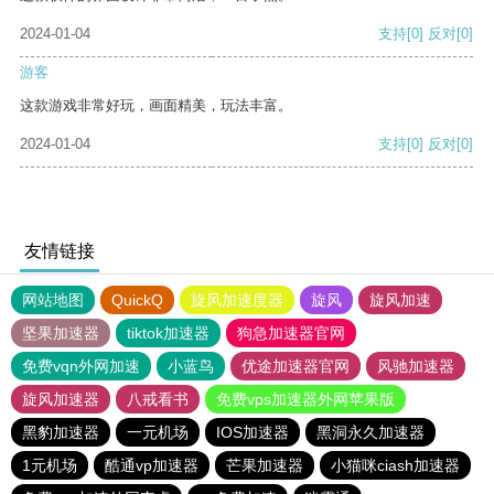
2024-01-04
支持
[0]
反对
[0]
游客
这款游戏非常好玩，画面精美，玩法丰富。
2024-01-04
支持
[0]
反对
[0]
友情链接
网站地图
QuickQ
旋风加速度器
旋风
旋风加速
坚果加速器
tiktok加速器
狗急加速器官网
免费vqn外网加速
小蓝鸟
优途加速器官网
风驰加速器
旋风加速器
八戒看书
免费vps加速器外网苹果版
黑豹加速器
一元机场
IOS加速器
黑洞永久加速器
1元机场
酷通vp加速器
芒果加速器
小猫咪ciash加速器