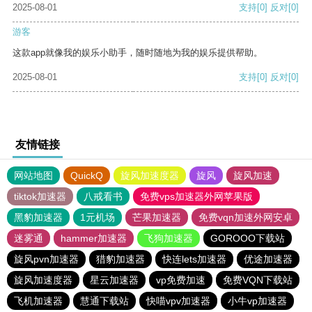
2025-08-01
支持
[0]
反对
[0]
游客
这款app就像我的娱乐小助手，随时随地为我的娱乐提供帮助。
2025-08-01
支持
[0]
反对
[0]
友情链接
网站地图
QuickQ
旋风加速度器
旋风
旋风加速
tiktok加速器
八戒看书
免费vps加速器外网苹果版
黑豹加速器
1元机场
芒果加速器
免费vqn加速外网安卓
迷雾通
hammer加速器
飞狗加速器
GOROOO下载站
旋风pvn加速器
猎豹加速器
快连lets加速器
优途加速器
旋风加速度器
星云加速器
vp免费加速
免费VQN下载站
飞机加速器
慧通下载站
快喵vpv加速器
小牛vp加速器